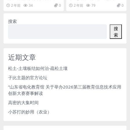
将手机里的图片和视频上传百度网
个人图书馆，方便自己看小说和教
2 年前
34
0
2 年前
79
0
盘进行备份后删除手...
学类的电子书。 所以...
搜索
搜
索
近期文章
松土-土壤板结如何治-疏松土壤
子比主题的官方论坛
“山东省电化教育馆 关于举办2026第三届教育信息技术应用
创新大赛赛事解读
高密的大集时间
小苏打的妙用（农业）