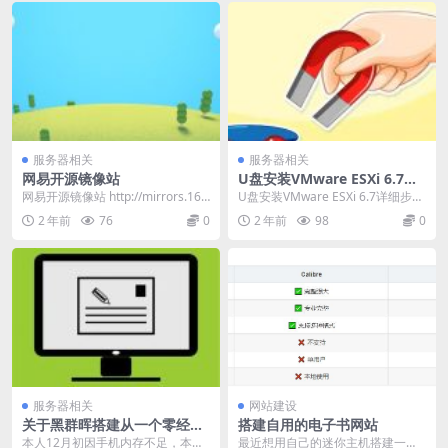
服务器相关
服务器相关
网易开源镜像站
U盘安装VMware ESXi 6.7详
细步骤
网易开源镜像站 http://mirrors.16
U盘安装VMware ESXi 6.7详细步骤
3.com/
相关环境及下载链接： 戴尔Pow...
2 年前
76
0
2 年前
98
0
服务器相关
网站建设
关于黑群晖搭建从一个零经验
搭建自用的电子书网站
到初步入坑的个人经验分享
本人12月初因手机内存不足，本想
最近想用自己的迷你主机搭建一个