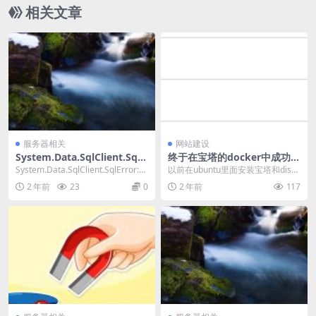
相关文章
服务器相关
网站建设
System.Data.SqlClient.SqlE
终于在宝塔的docker中成功安
rror: 无法打开备份设备
装了discourse
System.Data.SqlClient.SqlError:无
以前在ubuntu里面安装宝塔和disco
法打开备份设备'...
urse，二者总是冲突（没办法只好
2 年前
23
0
2 年前
117
把宝...