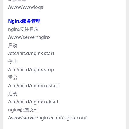
/www/wwwlogs
Nginx服务管理
nginx安装目录
/www/server/nginx
启动
/etc/init.d/nginx start
停止
/etc/init.d/nginx stop
重启
/etc/init.d/nginx restart
启载
/etc/init.d/nginx reload
nginx配置文件
/www/server/nginx/conf/nginx.conf