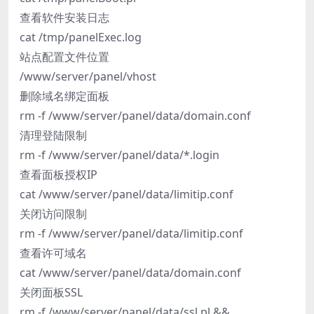
查看软件安装日志
cat /tmp/panelExec.log
站点配置文件位置
/www/server/panel/vhost
删除域名绑定面板
rm -f /www/server/panel/data/domain.conf
清理登陆限制
rm -f /www/server/panel/data/*.login
查看面板授权IP
cat /www/server/panel/data/limitip.conf
关闭访问限制
rm -f /www/server/panel/data/limitip.conf
查看许可域名
cat /www/server/panel/data/domain.conf
关闭面板SSL
rm -f /www/server/panel/data/ssl.pl &&