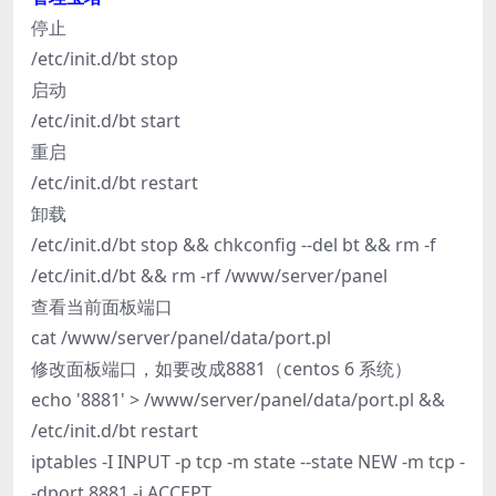
停止
/etc/init.d/bt stop
启动
/etc/init.d/bt start
重启
/etc/init.d/bt restart
卸载
/etc/init.d/bt stop && chkconfig --del bt && rm -f
/etc/init.d/bt && rm -rf /www/server/panel
查看当前面板端口
cat /www/server/panel/data/port.pl
修改面板端口，如要改成8881（centos 6 系统）
echo '8881' > /www/server/panel/data/port.pl &&
/etc/init.d/bt restart
iptables -I INPUT -p tcp -m state --state NEW -m tcp -
-dport 8881 -j ACCEPT