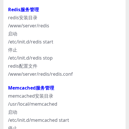
Redis服务管理
redis安装目录
/www/server/redis
启动
/etc/init.d/redis start
停止
/etc/init.d/redis stop
redis配置文件
/www/server/redis/redis.conf
Memcached服务管理
memcached安装目录
/usr/local/memcached
启动
/etc/init.d/memcached start
停止