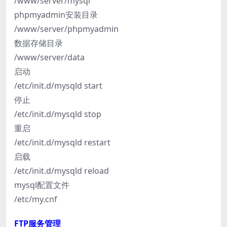
/www/server/mysql
phpmyadmin安装目录
/www/server/phpmyadmin
数据存储目录
/www/server/data
启动
/etc/init.d/mysqld start
停止
/etc/init.d/mysqld stop
重启
/etc/init.d/mysqld restart
启载
/etc/init.d/mysqld reload
mysql配置文件
/etc/my.cnf
FTP服务管理