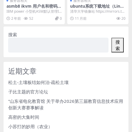
服务器相关
服务器相关
asmb8 ikvm 用户名和密码-A
ubuntu系统下载地址（Linux
SM默认管理IP及用户名和密
下载）
IBM power 小型机ASM默认管理IP
清华大学镜像站 https://mirrors.tu
码
及用户名和密码 HMC...
na.tsinghua.ed...
2 年前
52
0
11 月前
20
搜索
搜
索
近期文章
松土-土壤板结如何治-疏松土壤
子比主题的官方论坛
“山东省电化教育馆 关于举办2026第三届教育信息技术应用
创新大赛赛事解读
高密的大集时间
小苏打的妙用（农业）