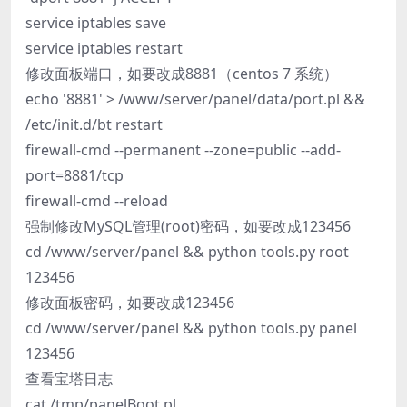
service iptables save
service iptables restart
修改面板端口，如要改成8881（centos 7 系统）
echo '8881' > /www/server/panel/data/port.pl &&
/etc/init.d/bt restart
firewall-cmd --permanent --zone=public --add-
port=8881/tcp
firewall-cmd --reload
强制修改MySQL管理(root)密码，如要改成123456
cd /www/server/panel && python tools.py root
123456
修改面板密码，如要改成123456
cd /www/server/panel && python tools.py panel
123456
查看宝塔日志
cat /tmp/panelBoot.pl