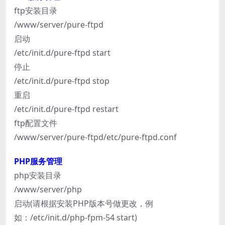
ftp安装目录
/www/server/pure-ftpd
启动
/etc/init.d/pure-ftpd start
停止
/etc/init.d/pure-ftpd stop
重启
/etc/init.d/pure-ftpd restart
ftp配置文件
/www/server/pure-ftpd/etc/pure-ftpd.conf
PHP服务管理
php安装目录
/www/server/php
启动(请根据安装PHP版本号做更改，例
如：/etc/init.d/php-fpm-54 start)