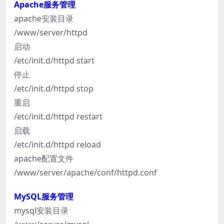
Apache服务管理
apache安装目录
/www/server/httpd
启动
/etc/init.d/httpd start
停止
/etc/init.d/httpd stop
重启
/etc/init.d/httpd restart
启载
/etc/init.d/httpd reload
apache配置文件
/www/server/apache/conf/httpd.conf
MySQL服务管理
mysql安装目录