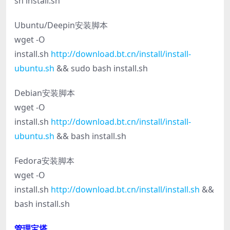
sh install.sh
Ubuntu/Deepin安装脚本
wget -O
install.sh
http://download.bt.cn/install/install-
ubuntu.sh
&& sudo bash install.sh
Debian安装脚本
wget -O
install.sh
http://download.bt.cn/install/install-
ubuntu.sh
&& bash install.sh
Fedora安装脚本
wget -O
install.sh
http://download.bt.cn/install/install.sh
&&
bash install.sh
管理宝塔