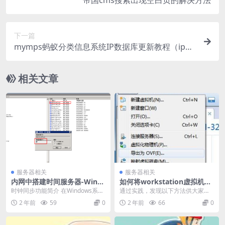
帝国cms搜索出现空白页的解决方法
下一篇
mymps蚂蚁分类信息系统IP数据库更新教程（ipda
ta.dat）
相关文章
服务器相关
服务器相关
内网中搭建时间服务器-Wind
如何将workstation虚拟机导
ows系统搭建NTP时间服务器
入ESXi主机
时钟同步功能简介 在Windows系统
通过实践，发现以下方法供大家参
中，时钟同步是通过Windows Tim
考： 1、将workstation中靶机以OV
2 年前
59
0
2 年前
66
0
e...
F格...