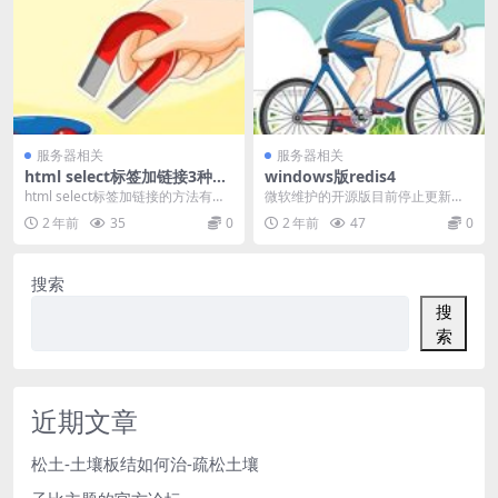
服务器相关
服务器相关
html select标签加链接3种方
windows版redis4
法
html select标签加链接的方法有很
微软维护的开源版目前停止更新
多，接下来为大家介绍下几个比较
了，最新的还是2016年7月发布的
2 年前
35
0
2 年前
47
0
经典的，...
3.2.100版本...
搜索
搜
索
近期文章
松土-土壤板结如何治-疏松土壤