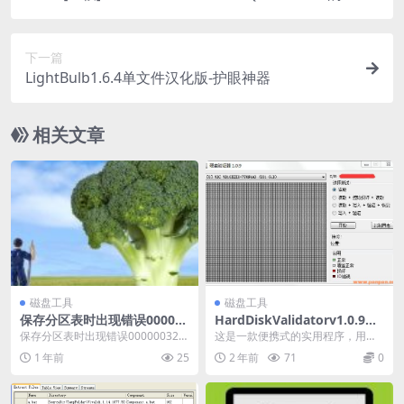
USB驱动
下一篇
LightBulb1.6.4单文件汉化版-护眼神器
相关文章
磁盘工具
磁盘工具
保存分区表时出现错误000003
HardDiskValidatorv1.0.9中
2
文绿色版-硬盘坏道扫描修复工
保存分区表时出现错误00000032
这是一款便携式的实用程序，用于
具-硬盘验证器
（或0000032）的核心解决方法是
测试识别硬盘驱动器的坏扇区。 此
1 年前
25
2 年前
71
0
使用Di...
工具提供有关坏扇区...