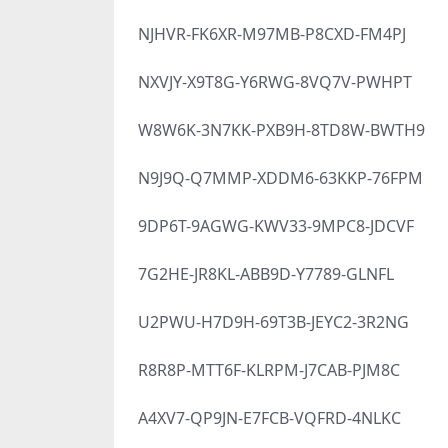
NJHVR-FK6XR-M97MB-P8CXD-FM4PJ
NXVJY-X9T8G-Y6RWG-8VQ7V-PWHPT
W8W6K-3N7KK-PXB9H-8TD8W-BWTH9
N9J9Q-Q7MMP-XDDM6-63KKP-76FPM
9DP6T-9AGWG-KWV33-9MPC8-JDCVF
7G2HE-JR8KL-ABB9D-Y7789-GLNFL
U2PWU-H7D9H-69T3B-JEYC2-3R2NG
R8R8P-MTT6F-KLRPM-J7CAB-PJM8C
A4XV7-QP9JN-E7FCB-VQFRD-4NLKC