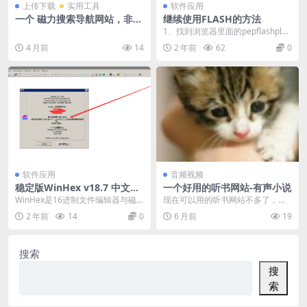
上传下载
实用工具
软件应用
一个 磁力搜索导航网站，非常
继续使用FLASH的方法
全面
1、找到浏览器里面的pepflashplay
er.dll chrome： C:\...
4 月前
14
2 年前
62
0
软件应用
音频视频
稳定版WinHex v18.7 中文绿
一个好用的听书网站-有声小说
色特别版X86&X64-十六进制
WinHex是16进制文件编辑器与磁
现在可以用的听书网站不多了，这
编辑器
盘编辑必备软件！ 它文件小、速度
个无广告，亲测可用～ http://ww
2 年前
14
0
6 月前
19
快，功能不输...
w.y...
搜索
搜
索