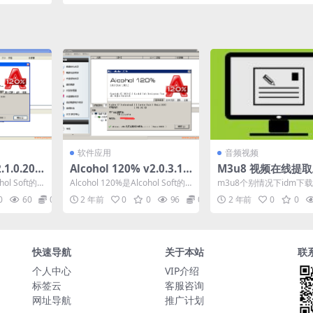
新工具)
软件应用
音频视频
.1.0.206
Alcohol 120% v2.0.3.10
M3u8 视频在线提
20-虚拟光
121虚拟光驱软件中文特
hol Soft的
Alcohol 120%是Alcohol Soft的
m3u8个别情况下idm下
件
别版-酒精120
光盘刻录
软件产品之一，集合光盘刻录
网站解析也可以下载：
0
60
0
2 年前
0
0
96
0
2 年前
0
0
及...
快速导航
关于本站
联
个人中心
VIP介绍
标签云
客服咨询
网址导航
推广计划