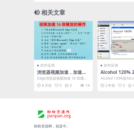
时间更
相关文章
软件应用
软件应用
浏览器视频加速，加速播
Alcohol 120% 2
放视频的方法（最快16
01注册版-酒精1
Edge浏览器视频加速 16 倍播放
Alcohol 120%是Alco
倍）
盘和刻录工具软
的操作： 1.下载安装 Microsoft
软件产品之一，集合
8 月前
0
0
19
2 年前
0
...
及...
盼盼资源网，就是牛。