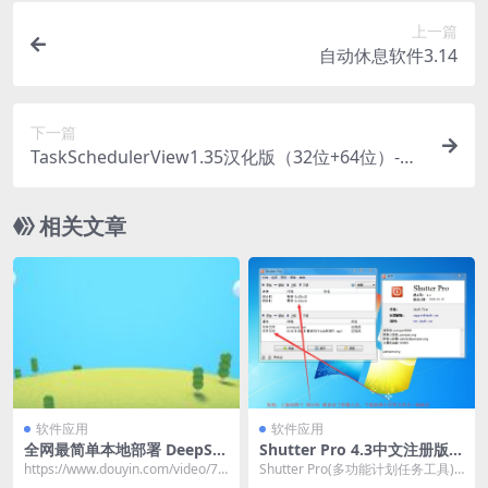
上一篇
自动休息软件3.14
下一篇
TaskSchedulerView1.35汉化版（32位+64位）-Wi
ndows 任务计划管理器
相关文章
软件应用
软件应用
全网最简单本地部署 DeepSe
Shutter Pro 4.3中文注册版
ek-R1教程
(多功能计划任务工具)
https://www.douyin.com/video/74
Shutter Pro(多功能计划任务工具)
684674158...
是一个强大而灵活的多功能计划工