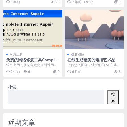
1 年前
23
2 年前
12
0
具。 ...
网络工具
图形图像
免费的网络修复工具Complet
在线生成精美的素描艺术品
e Internet Repair 5.0.1 Buil
经常上网的朋友肯定会碰到过网络
上传您的图像，让我们的 AI 在几秒
d 3828 中文版
突然间因为某个软件或不知道什么
钟内创建精美的素描艺术品 如果不
2 年前
61
0
6 月前
8
情况导致无法正常上网...
满意，可以点...
搜索
搜
索
近期文章