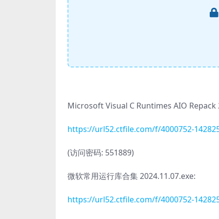
Microsoft Visual C Runtimes AIO Repack 2
https://url52.ctfile.com/f/4000752-142
(访问密码: 551889)
微软常用运行库合集 2024.11.07.exe:
https://url52.ctfile.com/f/4000752-142