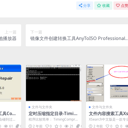
分享
收藏
点赞
上一篇
下一篇
本地播放器
镜像文件创建转换工具AnyToISO Professional
3.9.2中文注册版
文件与文件夹
文件与文件夹
工具Com
定时压缩指定目录-Timin
文件内容搜索工具Xse
 Repair
gCompression程序-定时
h汉化版 V0.23
会碰到过网
程序比较简单： TimingCompre
XSearch中文版是一款专
828 中文版
压缩目录
件或不知道
ssion.exe.config文件中可...
索工具，采用强大的搜索
0
61
0
2 年前
0
0
21
0
2 年前
0
0
网...
术，可以根据关键字...