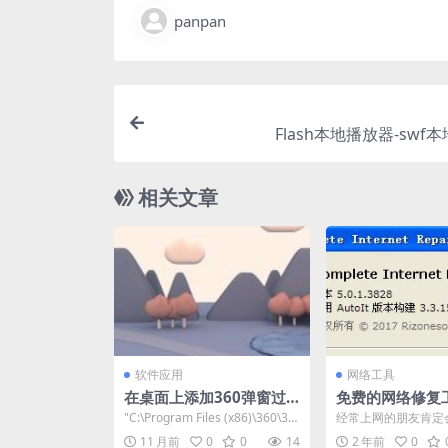
panpan
Flash本地播放器-swf
相关文章
软件应用
网络工具
在桌面上添加360弹窗过
免费的网络修复
滤快捷方式
plete Internet
"C:\Program Files (x86)\360\36
经常上网的朋友肯定
5.0.1 Build 3
0Safe\safe...
络突然间因为某个软
11 月前
0
0
14
2 年前
0
什么情况导致无法正常上