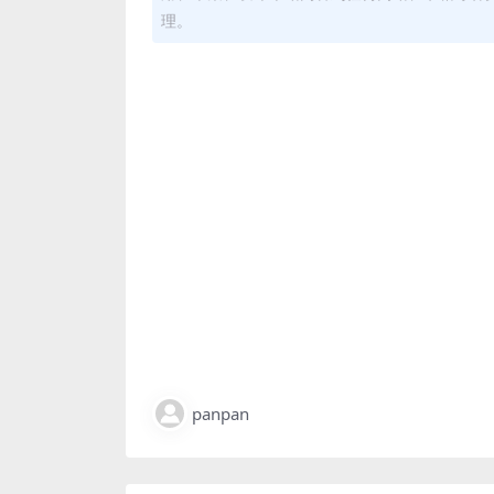
理。
panpan