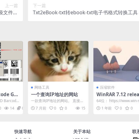
上一篇
下一篇
版-高级文件查
Txt2eBook-txt转ebook-txt电子书格式转换工具
看器
网络工具
压缩软件
code Ge
一个查询IP地址的网站
WinRAR 7.12 rele
208 汉化注
方正式版简体中文版
 Barcode
一款查询IP地址的网站。 直接打
64位： https://www.win-r
形码和二
版
强大...
开即可查看到自己的IP地址，以
m/fileadmin/w...
0
14
0
7 月前
0
0
15
1 年前
0
0
及IP地址的类型与...
快速导航
关于本站
联