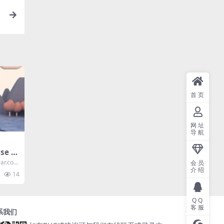
首页
网址
导航
ase 官
商业
ar.co
会员
介绍
14
QQ
客服
系我们