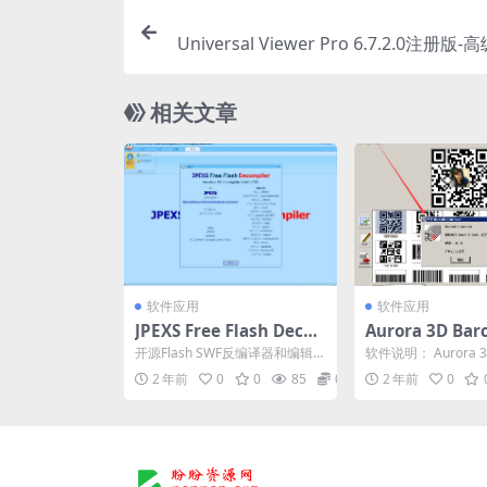
Universal Viewer Pro 6.7.2.0注册
相关文章
软件应用
软件应用
JPEXS Free Flash Deco
Aurora 3D Bar
mpiler【开源Flash SWF
nerator v8.0
开源Flash SWF反编译器和编辑
软件说明： Aurora 3D
反编译器和编辑器】
册版（强大的条
器，提取资源，将SWF转换为FL
Generator是一款功能
2 年前
0
0
85
0
2 年前
0
A，编辑Ac...
维码生成软件）