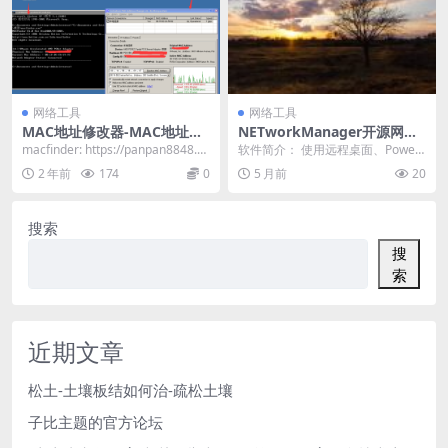
网络工具
网络工具
MAC地址修改器-MAC地址修
NETworkManager开源网络
改工具-网卡物理地址修改工具
管理与故障排除工具
macfinder: https://panpan8848.ct
软件简介： 使用远程桌面、Power
file.com...
Shell、PuTTY、TigerVNC 或...
2 年前
174
0
5 月前
20
搜索
搜
索
近期文章
松土-土壤板结如何治-疏松土壤
子比主题的官方论坛