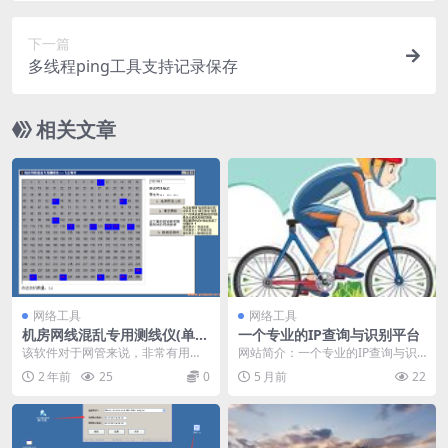
下一篇
多线程ping工具支持记录保存
相关文章
网络工具
网络工具
机房网线混乱专用测线仪(单文
一个专业的IP查询与识别平台
件版)-局域网工具
该软件对于网管来说，非常有用哦
网站简介：一个专业的IP查询与识
比如出现网络故障的时候，可以用
别平台，支持IPv4和IPv6地址的查
2 年前
25
0
5 月前
22
它来排查故障。看看...
询，能够识...