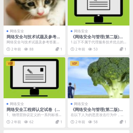
网络安全
网络安全
网络安全与技术试题及参考答
《网络安全与管理(第二版)》_
案
网络安全试题4及答案
网络安全与技术试题及参考答案
1.以下不属于代理服务技术优点的
一、选择题，共15 题。 （2
是（ ） A.可以实现身份认证 B.内部
2 年前
88
1
2 年前
53
1
6） D 协...
地址的屏...
VIP
VIP
网络安全
网络安全
网络安全工程师认定试卷（无
《网络安全与管理(第二版)》_
答案）
网络安全试题5及答案
1、物理层协议定义的一系列标准有
在以下人为的恶意攻击行为中，属
四个方面的特性，不属于这些特性
于主动攻击的是（ ） A、数据篡改
2 年前
62
1
2 年前
58
1
的是（ ）...
及破坏 B、数据...