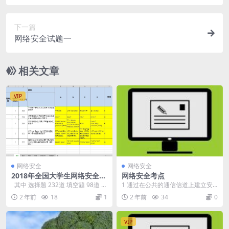
下一篇
网络安全试题一
相关文章
VIP
网络安全
网络安全
2018年全国大学生网络安全知
网络安全考点
识题库含答案
其中 选择题 232道 填空题 98道 判
1 通过在公共的通信信道上建立安
断题 106道 问答题 ...
全虚拟专用网络，增加通信安全的
2 年前
18
1
2 年前
34
0
机制是：密钥管理 ...
VIP