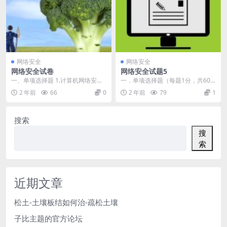
网络安全
网络安全
网络安全试卷
网络安全试题5
一、单项选择题 1.计算机网络安全
一．单项选择题（每题1分，共60
的目标不包括( C ) A.保密性 B.不...
分） 7.在建立堡垒主机时（A） A、
2 年前
66
0
2 年前
79
1
在堡垒主机...
搜索
搜
索
近期文章
松土-土壤板结如何治-疏松土壤
子比主题的官方论坛