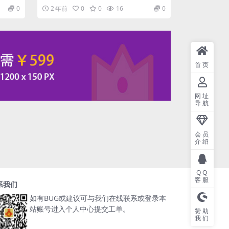
业检测利器。 CPU-Z是最权威的处理...
0
2 年前
0
0
16
0
首页
网址
导航
会员
介绍
QQ
客服
系我们
如有BUG或建议可与我们在线联系或登录本
站账号进入个人中心提交工单。
赞助
我们