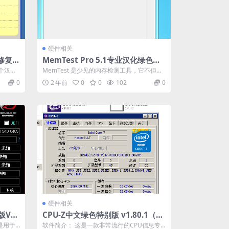
硬件相关
正修复工
MemTest Pro 5.1专业汉化绿色版-
测试大于2G内存
一个汉化
MemTest 是少见的内存检测工具，它不但可
以彻底的检测出内存的稳定度，还可同...
0
2 年前
0
0
102
0
硬件相关
V2.
CPU-Z中文绿色特别版 v1.80.1（X8
6+X64）
是用于
软件简介： 这是一款非常流行的CPU信息专