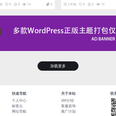
等同于电源按钮 但是个人感觉比去按...
显卡识别的”GPU-Z”。 GPU...
年前
0
0
73
0
2 年前
0
0
15
加载更多
快速导航
关于本站
联
个人中心
VIP介绍
标签云
客服咨询
网址导航
推广计划