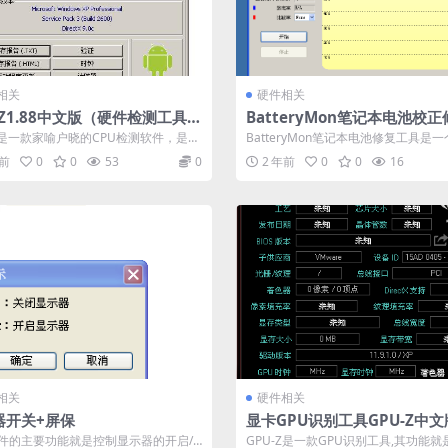
相关
硬件相关
-Z1.88中文版（硬件检测工具）
BatteryMon笔记本电池校
签名时间2019年3月29日
具2.1.1绿色版-价值24美金
-Z是一款家喻户晓的CPU检测软件，是检
BatteryMon笔记本电池修复工具是
U使用程度最高的一款软件，除...
电池校正软件，效果非常好，亲测老...
年前
0
0
53
0
2 年前
0
0
16
相关
硬件相关
器开关+屏保
显卡GPU识别工具GPU-Z中文版
2-硬件检测工具
件的主要功能就是控制显示器的开启/
GPU-Z是一款GPU识别工具,其功能就