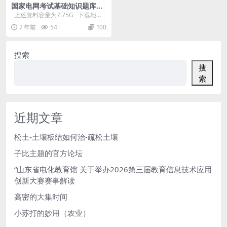
国家电网考试基础知识题库等
（7.75G）
上述资料容量为7.75G 下载地
址：
2 年前
54
100
搜索
搜
索
近期文章
松土-土壤板结如何治-疏松土壤
子比主题的官方论坛
“山东省电化教育馆 关于举办2026第三届教育信息技术应用
创新大赛赛事解读
高密的大集时间
小苏打的妙用（农业）