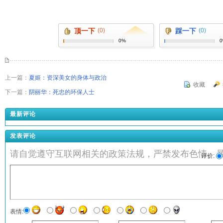
顶一下
(0)
踩一下
(0)
0%
上一篇：
夏姬：资深美女的身体与政治
收藏
下一篇：
阴丽华：死忠的环保人士
最新评论
发表评论
请自觉遵守互联网相关的政策法规，严禁发布色情、
评价:
表情: