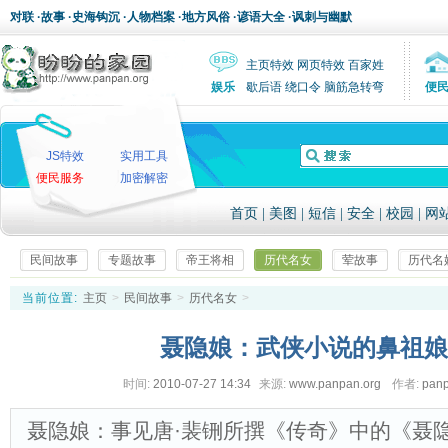
对联
·
故事
·
史海钩沉
·
人物档案
·
地方风俗
·
谚语大全
·
讽刺与幽默
主页特效
网页特效
百家姓
娱乐
歇后语
绕口令
脑筋急转弯
便
JS特效
实用工具
便民服务
加密解密
首页
|
美图
|
短信
|
安全
|
校园
|
网
民间故事
专题故事
帝王将相
历代名女
荤故事
历代名
当前位置:
主页
>
民间故事
>
历代名女
>
聂隐娘：武侠小说的鼻祖娘
时间:
2010-07-27 14:34
来源:
www.panpan.org
作者:
pan
聂隐娘：事见唐·裴铏所撰《传奇》中的《聂