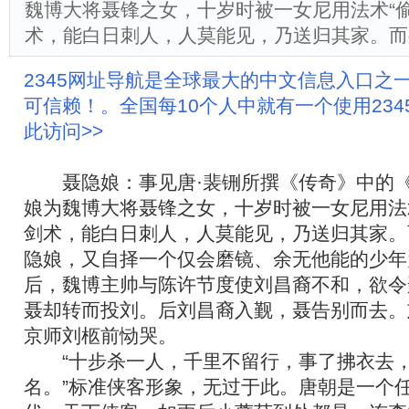
魏博大将聂锋之女，十岁时被一女尼用法术“偷
术，能白日刺人，人莫能见，乃送归其家。而
2345网址导航是全球最大的中文信息入口之
可信赖！。全国每10个人中就有一个使用23
此访问>>
聂隐娘：事见唐·裴铏所撰《传奇》中的《
娘为魏博大将聂锋之女，十岁时被一女尼用法术
剑术，能白日刺人，人莫能见，乃送归其家。
隐娘，又自择一个仅会磨镜、余无他能的少年
后，魏博主帅与陈许节度使刘昌裔不和，欲令
聂却转而投刘。后刘昌裔入觐，聂告别而去。
京师刘柩前恸哭。
“十步杀一人，千里不留行，事了拂衣去
名。”标准侠客形象，无过于此。唐朝是一个