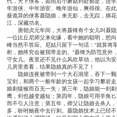
代，天下侠客，如雨后小蘑菇到处都是，连李
年游侠、中年游宦、晚年游仙，爽得很。在此
最诡异的侠客聂隐娘，来无影，去无踪，摘花
江，深藏功名。
唐朝贞元年间，大将聂锋有个女儿叫聂隐
一位比丘尼师父来化缘，看中她的聪明，想向
峰当然不答应。尼姑只留下一句话：“就算将
柜，她终究会被我带走的。”聂锋为防范意外
守女儿。夜里还不见什么风吹草动，他以为安
儿房里查看，结果隐娘真的不见了！
隐娘连夜被带到一个大石洞里，吞下一颗
宝剑，和两个一般年龄的女孩一起学习攀岩走
娘刺猿猴而百无一失；第三年，隐娘能一剑刺
鹰，剑也越变越短；第四年，隐娘可用羊角匕
而不引人注意；第五年，师父让隐娘去杀人，
多，吩咐她夜中去行刺。聂隐娘技术上已经不