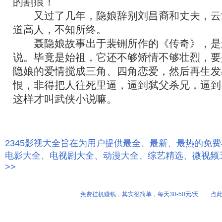
的割痕！
又过了几年，隐娘辞别刘昌裔和丈夫，云
道高人，不知所终。
聂隐娘故事出于裴铏所作的《传奇》，是
说。毕竟是始祖，它还不够矫情不够壮烈，要
隐娘的爱情搅成三角、四角恋爱，然后再生发
恨，非得把人往死里逼，逼到弑父杀兄，逼到
这样才叫武侠小说嘛。
2345影视大全旨在为用户提供最全、最新、最热的免
电影大全、电视剧大全、动漫大全、综艺精选、微视频
>>
免费挂机赚钱，其实很简单，每天30-50元/天……点此