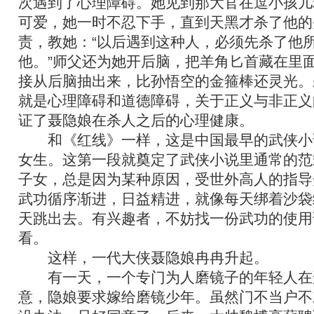
次遇到了心理障碍。她见到那大官在逗小孩儿
可爱，她一时不忍下手，直到天黑才杀了他的
责，教她：“以后遇到这种人，必须先杀了他
他。”师父还为她开后脑，把羊角匕首藏在里
接从后脑抽出来，比孙悟空的金箍棒还灵光。
就是心理障碍和道德障碍，关于正义与非正义
证了聂隐娘在杀人之后的心理健康。
和《红线》一样，这是中国最早的武侠小
女生。这第一段就奠定了武侠小说里通常的范
子女，总是因为某种原因，受世外高人的指导
武功循序渐进，日益精进，就像每天绑着沙袋
天跳出去。有兴趣者，不妨找一份武功的使用
看。
这样，一代大侠聂隐娘冉冉升起。
有一天，一个专门为人磨镜子的年轻人在
意，隐娘要求嫁给磨镜少年。虽然门不当户不