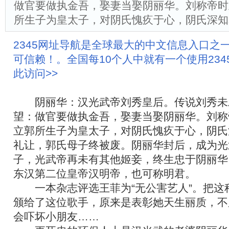
做官要做执金吾，娶妻当娶阴丽华。刘称帝时
所生子为皇太子，对阴氏愧疚于心，阴氏深知
2345网址导航是全球最大的中文信息入口之
可信赖！。全国每10个人中就有一个使用23
此访问>>
阴丽华：汉光武帝刘秀皇后。传说刘秀未
望：做官要做执金吾，娶妻当娶阴丽华。刘称
立郭所生子为皇太子，对阴氏愧疚于心，阴氏
礼让，郭氏母子终被废。阴丽华封后，成为光
子，光武帝再未有其他姬妾，终生忠于阴丽华
东汉第二位皇帝汉明帝，也可称明君。
一本杂志评选王菲为“无公害艺人”。把这
颁给了这位歌手，原来是表彰她天生丽质，不
会吓坏小朋友……