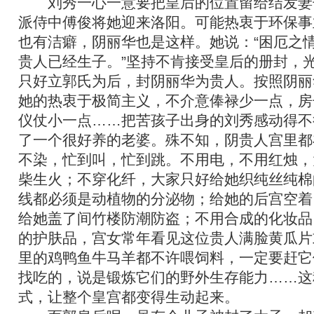
刘秀一心一意要把皇后的位置留给结发妻
派侍中傅俊将她迎来洛阳。可能热衷于环保事
也有洁癖，阴丽华也是这样。她说：“困厄之
贵人已经生子。”坚持不肯接受皇后的册封，
只好立郭氏为后，封阴丽华为贵人。按照阴丽
她的热衷于极简主义，不介意俸禄少一点，房
仪仗小一点……把苦孩子出身的刘秀感动得不
了一个很好养的老婆。殊不知，阴贵人宫里都
不染，忙到叫，忙到跳。不用电，不用红烛，
柴生火；不穿化纤，大家只好给她织纯丝纯棉
线都必须是动植物的分泌物；给她的后宫空着
给她盖了间竹楼防潮防盗；不用合成的化妆品
的护肤品，宫女常年看见这位贵人满脸黄瓜片
里的鸡鸭鱼牛马羊都不许喂饲料，一定要赶它
找吃的，说是锻炼它们的野外生存能力……这
式，让整个皇宫都变得生动起来。