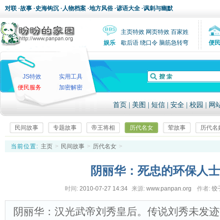
对联
·
故事
·
史海钩沉
·
人物档案
·
地方风俗
·
谚语大全
·
讽刺与幽默
主页特效
网页特效
百家姓
娱乐
歇后语
绕口令
脑筋急转弯
便
JS特效
实用工具
便民服务
加密解密
首页
|
美图
|
短信
|
安全
|
校园
|
网
民间故事
专题故事
帝王将相
历代名女
荤故事
历代名
当前位置:
主页
>
民间故事
>
历代名女
>
阴丽华：死忠的环保人士
时间:
2010-07-27 14:34
来源:
www.panpan.org
作者:
饺
阴丽华：汉光武帝刘秀皇后。传说刘秀未发迹