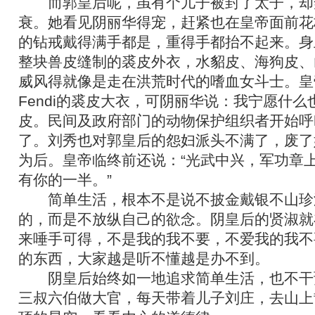
而郭皇后呢，虽有个儿子被封了太子，却
衰。她看见阴丽华得宠，赶紧也在皇帝面前花
的钻戒戴得满手都是，重得手都抬不起来。身
整块兽皮缝制的裘皮外衣，水貂皮、海狗皮、
威风得就像是走在洪荒时代的嗜血女斗士。皇
Fendi的裘皮大衣，可阴丽华说：我宁愿什
皮。民间及政府部门的动物保护组织者开始呼
了。刘秀也对郭皇后的怨妇派头不满了，废了
为后。皇帝临终前还说：“光武中兴，军功章
有你的一半。”
简单生活，根本不是说不披金戴银不山珍
的，而是不放纵自己的欲念。阴皇后的贤淑就
来唾手可得，不是我的我不要，不爱我的我不
的东西，大家越是听不懂越是办不到。
阴皇后始终如一地追求简单生活，也不干
三叔六伯做大官，每天带着儿子刘庄，去山上