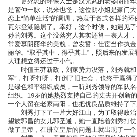
更死忠的环保人士是汉光武的老婆阴丽华
是管仲一脉，说来也怪，这位阴小姐是豪门大
恋上“简单生活”的调调，热衷于各式各样的环
瓦尔登湖隐居了。幸好，这个时候，她遇见了
孙的刘秀。这个没落穷人其实还算一表人才，
常爱慕阴丽华的美貌，曾发誓：仕宦当作执金
丽华。“取乎其中，得乎其上”，照后来的发展
大理想立得还过于小气。
时值王莽新政，刘家势力没落，刘秀就和兄
军”，打呀打呀，打倒了旧社会，也终于赢得
是绿色和平组织成员，一听刘秀领导的军队名
组织。19岁的她热烈支持自己的丈夫开创新
一个人留在老家南阳，也把优良品质维持了下
刘秀打下了一片大好江山，为了取得政治
望族郭昌的女儿郭圣通，她一直陪着刘秀打仗
做了皇帝，在册立皇后的问题上就出现了一个