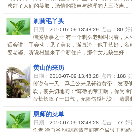
映红了人们的笑脸，激情的歌声与雄浑的大三弦声...
剃黄毛丫头
日期：
2010-07-09 13:48:29
点击：
80
好
楠溪故事之一 有一个剃头老师叫阿春，人
话会讲，手会动，见了美女，涎直流。他手艺好，名
娶老婆。听说村里来了个新住户，那个女儿貌生好...
黄山的来历
日期：
2010-07-09 13:48:28
点击：
188
传说有一天，浮丘公来见轩辕黄帝，发现
欢，便关切地问：“尊敬的帝王啊，你为啥
帝长长叹了一口气，无限伤感地说：“清晨起
恩师的菜单
日期：
2010-07-09 13:48:28
点击：
77
好
作者 徐自谷 明朝嘉靖年间有个做过工部