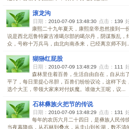
滚龙沟
日期：
2010-07-09 13:48:30
点击：
139
康熙二十九年夏天，康熙皇帝忽然接到一
说是西北厄鲁特蒙古准噶尔部的噶尔丹，阴谋叛乱，
众，号称十万兵马，由北向南杀来，已经离京师不到..
猢狲红屁股
日期：
2010-07-09 13:48:29
点击：
111
森林里住着百兽，生活自由自在，自从出
平了，每日里提心吊胆，百兽们纷纷议论，这样下去
选个大王，带领大家来对付妖魔。谁做大王呢，议...
石林彝族火把节的传说
日期：
2010-07-09 13:48:29
点击：
131
每年的农历六月二十四日，是彝族人民传统
当夜幕降临，从石林到叠水，从圭山到长湖，数不清