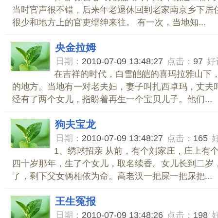
当时官声很不错，后来年老退休回到老家南京乡下居
很少和地方上的官吏缙绅来往。 有一次，当地知...
央金拉姆
日期：
2010-07-09 13:48:27
点击：
97
好
在吉祥的时代，白雪皑皑的喜玛拉雅山下
的地方。当地有一对老夫妇，妻子叫扎西卓玛，丈夫
经有了两个女儿，指盼着再生一个宝贝儿子。他们...
狗夫宝龙
日期：
2010-07-09 13:48:27
点击：
165
1、绣球招亲 从前，有个刘家庄，庄上有
四十岁那年，生了个女儿，取名续香。女儿长到二岁
了，剩下父女俩相依为命。高老汉一把屎一把尿把...
王生冤报
日期：
2010-07-09 13:48:26
点击：
198