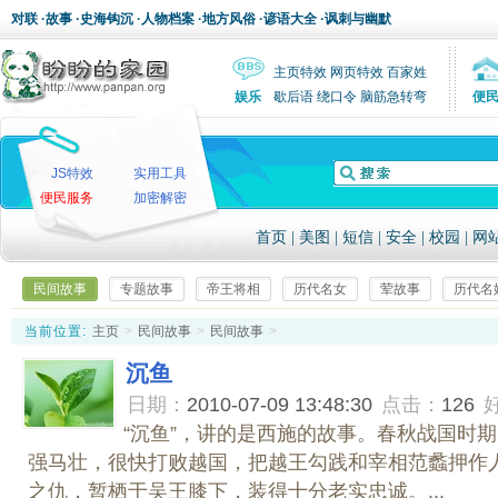
对联
·
故事
·
史海钩沉
·
人物档案
·
地方风俗
·
谚语大全
·
讽刺与幽默
主页特效
网页特效
百家姓
娱乐
歇后语
绕口令
脑筋急转弯
便
JS特效
实用工具
便民服务
加密解密
首页
|
美图
|
短信
|
安全
|
校园
|
网
民间故事
专题故事
帝王将相
历代名女
荤故事
历代名
当前位置:
主页
>
民间故事
>
民间故事
>
沉鱼
日期：
2010-07-09 13:48:30
点击：
126
“沉鱼”，讲的是西施的故事。春秋战国时
强马壮，很快打败越国，把越王勾践和宰相范蠡押作
之仇，暂栖于吴王膝下，装得十分老实忠诚。...