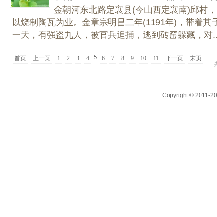
金朝河东北路定襄县(今山西定襄南)邱村
以烧制陶瓦为业。金章宗明昌二年(1191年)，带着
一天，有强盗九人，被官兵追捕，逃到砖窑躲藏，对..
5
首页
上一页
1
2
3
4
6
7
8
9
10
11
下一页
末页
Copyright © 2011