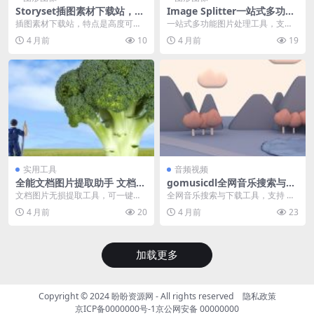
Storyset插图素材下载站，特
Image Splitter一站式多功能
点是高度可自定义，支持自定
图片处理工具，支持 7 种图片
插图素材下载站，特点是高度可自
一站式多功能图片处理工具，支持
义颜色
裁剪、拼图与模板、图片编辑
定义，支持自定义颜色、背景以及
7 种图片裁剪、拼图与模板、图片
4 月前
10
4 月前
19
选择图层，可下载保存...
编辑、格式转换、...
实用工具
音频视频
全能文档图片提取助手 文档图
gomusicdl全网音乐搜索与下
片无损提取工具支持Word、P
载工具 Go Music DL
文档图片无损提取工具，可一键提
全网音乐搜索与下载工具，支持 W
PT、Excel、EPUB
取 Word、PPT、Excel 及 EPUB
eb 服务、TUI 终端以及桌面应用三
4 月前
20
4 月前
23
电...
种模式，内...
加载更多
Copyright © 2024
盼盼资源网
- All rights reserved
隐私政策
京ICP备0000000号-1
京公网安备 00000000