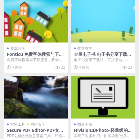
资源分享
教育教学
Fonticu 免费字体搜索与下载
金屋电子书 电子书分享下载
服务
站，可按书名、作者和 ISBN
免费字体搜索与下载服务，收录了
电子书分享下载站，可按书名、作
进行搜索
全网大量中英文字体，且每一款字
者和 ISBN 进行搜索，支持 PDF、E
4 月前
22
4 月前
23
体都提供官方/开源链...
PUB、...
实用工具
网络安全
图形图像
Secure PDF Editor-PDF文档
HivisionIDPhoto-轻量级的 A
敏感信息遮盖工具
I 证件照制作工具
PDF文档敏感信息遮盖工具，只需
实现了对多种用户拍照场景的识