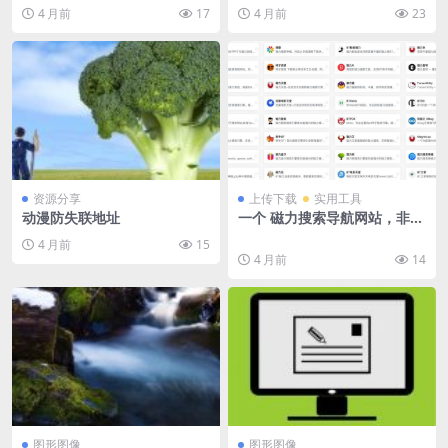
选择要处理的 PDF 文件，再通过手
别、抠图与证件照生成，并提供不
4 月前
17
4 月前
23
动框选需遮蔽...
同尺寸规格的标准证件照...
资源分享
上传下载
实用工具
动漫防失联地址
一个 磁力搜索导航网站，非常
全面
4 月前
15
4 月前
14
图形图像
图形图像