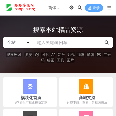
登录
搜索本站精品资源
搜索热词
奥赛
OJ
图书
AI
音乐
影视
加密
解密
PS
二维
码
绘图
工具
图片
模块化首页
商城支持
WP原生可视化模块定制
付费下载、查看、音视频播放