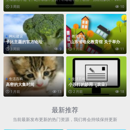
升的啤酒，...
3 周前
10
网站建设
教育教学
子比主题的官方论坛
“山东省电化教育馆 关于举办2
026第三届教育信息技术应用创
3 周前
9
1 月前
11
新大赛赛事解读
生活百科
生活百科
高密的大集时间
小苏打的妙用（农业）
1 月前
13
2 月前
18
最新推荐
当前最新发布更新的热门资源，我们将会持续保持更新