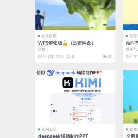
软件应用
教育
WPS解锁版🔓（迅雷网盘）
端午节
链接：
端午节
计大小1
7 月前
0
0
22
1 
实用工具
软件
deepseek辅助制作PPT
全网最