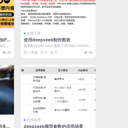
实用工具
知PS
使用deepseek制作图表
模板合集
需要配合 Mermaid 图表工具https://mermai
d.nodejs....
49
1 年前
0
0
96
软件应用
用多少
deepseek模型参数的适用场景