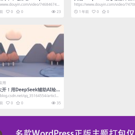
资源
//www.douyin.com/video/7468467415
https://www.douyin.com/video/747
9...
年前
0
0
23
1 年前
0
0
应用
开！用DeepSeek辅助AI绘
/blog.csdn.net/qq_35164554/articl...
年前
0
0
35