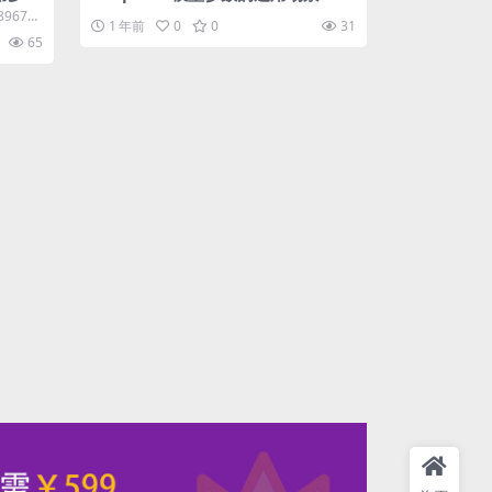
0896791
1 年前
0
0
31
65