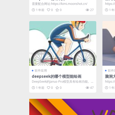
教程
需要配合网址:https://kimi.moonshot.cn/
https:
8...
1 年前
0
0
27
1 
软件应用
软件
deepseek的哪个模型能绘画
脑洞大
图！
‌DeepSeek的Janus-Pro模型具有绘画功能‌。 J
https:/
anus-Pro是...
1 年前
0
0
47
1 