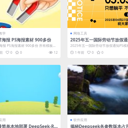
教学
网络工具
海报 PS海报素材 900多份
2025年五一国际劳动节放假通
模板合集 (PSD+JPG) 3.68G
海报 PS海报素材 900多份 所有模板合
2025年五一国际劳动节放假通知PS
93GB ，整体文件较大...
(PSD+JPG) 3.68G &...
年前
0
0
12
1 年前
0
0
应用
软件应用
简单本地部署 DeepSeek-R1
揭秘Deepseek各参数版本占