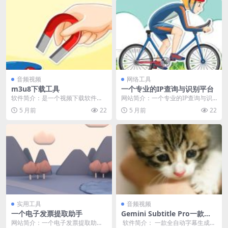
音频视频
网络工具
m3u8下载工具
一个专业的IP查询与识别平台
软件简介：是一个视频下载软件，
网站简介：一个专业的IP查询与识
可实现解析网站上链接，并提供播
别平台，支持IPv4和IPv6地址的查
5 月前
22
5 月前
22
放和下载功能。可以通...
询，能够识...
实用工具
音频视频
一个电子发票提取助手
Gemini Subtitle Pro一款全
自动字幕生成软件
网站简介：一个电子发票提取助
软件简介： 一款全自动字幕生成软