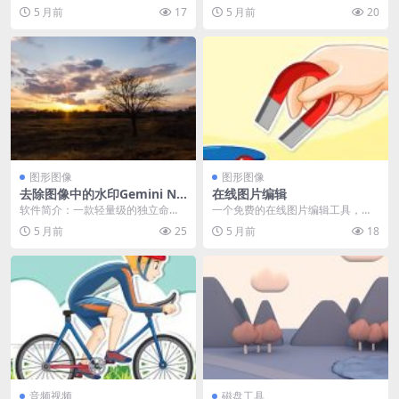
手，可以免费批量提取电子发票并
件，能够自动处理视频下载、语音
5 月前
17
5 月前
20
将其转换为Excel格...
转录、字幕翻译、...
图形图像
图形图像
去除图像中的水印Gemini Na
在线图片编辑
no Banana / Pro【Gemini
软件简介：一款轻量级的独立命令
一个免费的在线图片编辑工具，提
Watermark Tool】
行工具，通过数学精确的反向 alph
供多种强大的功能，包括图片自由
5 月前
25
5 月前
18
a 混合技术去...
编辑、长图无缝拼接、...
音频视频
磁盘工具