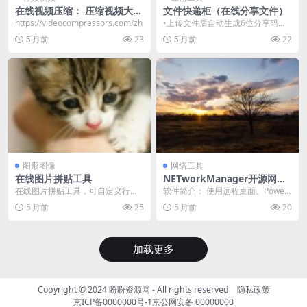
在线视频压缩： 压缩视频大
文件快递柜（在线分享文件）
小，无需上传
https://videocompressors.com/zh
•上传文件后自动生成6位分享码和
分享链接 •文件默认保留24小时，
5 月前
23
5 月前
22
超期自动删除 ...
图形图像
网络工具
在线图片拼贴工具
NETworkManager开源网络
管理与故障排除工具
在线图片拼贴工具，可自定义行列
软件简介： 使用远程桌面、Power
数、间距、背景样式（支持纯色或
Shell、PuTTY、TigerVNC 或...
5 月前
25
5 月前
20
图案），并应用多种九...
加载更多
Copyright © 2024
盼盼资源网
- All rights reserved
隐私政策
京ICP备0000000号-1
京公网安备 00000000