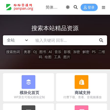
登录
搜索本站精品资源
搜索热词
奥赛
OJ
图书
AI
音乐
影视
加密
解密
PS
二维
码
绘图
工具
图片
模块化首页
商城支持
WP原生可视化模块定制
付费下载、查看、音视频播放