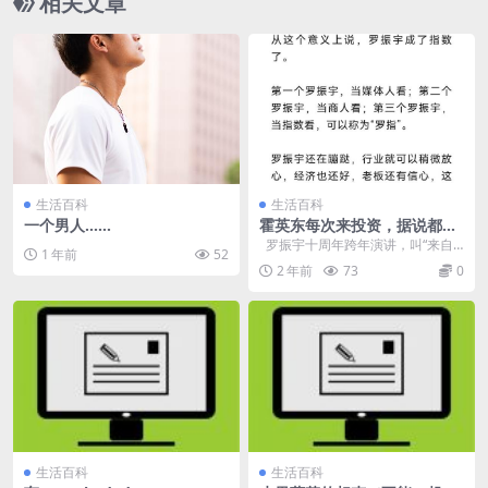
相关文章
生活百科
生活百科
一个男人……
霍英东每次来投资，据说都要
看看画在不在，还在就放
罗振宇十周年跨年演讲，叫“来自
1 年前
52
心……
未来的好消息”。 在台上，他努力说
2 年前
73
0
了...
生活百科
生活百科