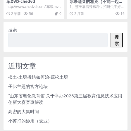
车DVD-chedvd
水果蔬菜的相克（不能一起做
邻居的蔬菜）
http://www.chedvd.com/ 车载mv
1、茄子靠着辣椒种，招蚜虫不好弄
打包下载,高清MP4_AV...
2、黄瓜靠着辣椒种，交叉感染难防
2 年前
56
0
2 月前
16
治 3、生菜靠...
搜索
搜
索
近期文章
松土-土壤板结如何治-疏松土壤
子比主题的官方论坛
“山东省电化教育馆 关于举办2026第三届教育信息技术应用
创新大赛赛事解读
高密的大集时间
小苏打的妙用（农业）