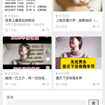
生活百科
生活百科
世界上最高位的职业
上海交通大学：急救知识（全
20讲）陆斌杰急救知识
世界上最高危的职业：韩国总统
8 月前
25
1 年前
73
生活百科
生活百科
她凭一己之力，再一次拉低了
愿天下没有燕冬萍
2025年的结婚率
1 年前
29
1 年前
59
搜索
搜