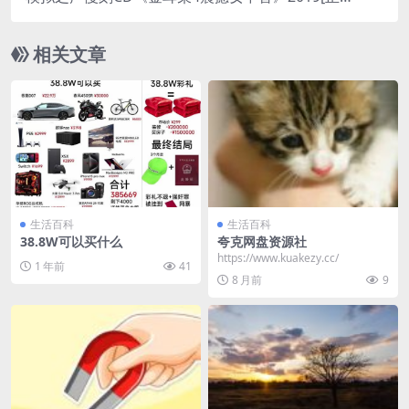
原抓WAV+CUE]
相关文章
生活百科
生活百科
38.8W可以买什么
夸克网盘资源社
https://www.kuakezy.cc/
1 年前
41
8 月前
9