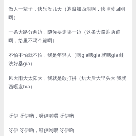
做人一辈子，快乐没几天（遮浪加西浪啊，快哇莫回刚
啊）
一条大路分两边，随你要走哪一边（这条大路遮两蹦
啊，给里不噶个蹦啊）
不怕不怕就不怕，我是年轻人（嗯gia嗯gia 就嗯gia 蛙
洗好桑gia）
风大雨大太阳大，我就是敢打拼（烘大后大里头大 我就
西嘎发bia）
呀伊 呀伊哟，呀伊哟喂 呀伊哟
呀伊 呀伊哟，呀伊哟喂 呀伊哟