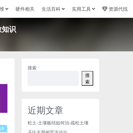
维
硬件相关
生活百科
实用工具
资源代找
救知识
搜索
搜
索
近期文章
松土-土壤板结如何治-疏松土壤
内容
子比主题的官方论坛