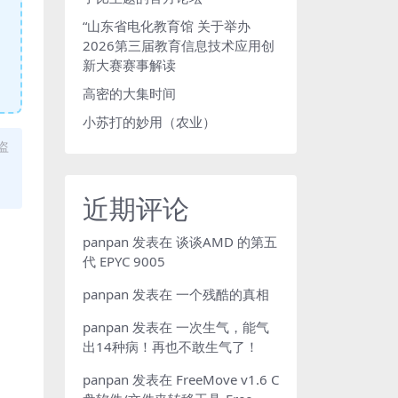
“山东省电化教育馆 关于举办
2026第三届教育信息技术应用创
新大赛赛事解读
高密的大集时间
小苏打的妙用（农业）
盗
近期评论
panpan
发表在
谈谈AMD 的第五
代 EPYC 9005
panpan
发表在
一个残酷的真相
panpan
发表在
一次生气，能气
出14种病！再也不敢生气了！
panpan
发表在
FreeMove v1.6 C