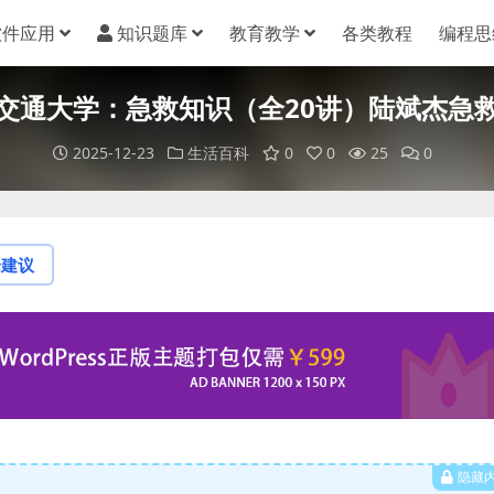
软件应用
知识题库
教育教学
各类教程
编程思
交通大学：急救知识（全20讲）陆斌杰急
2025-12-23
生活百科
0
0
25
0
论建议
隐藏