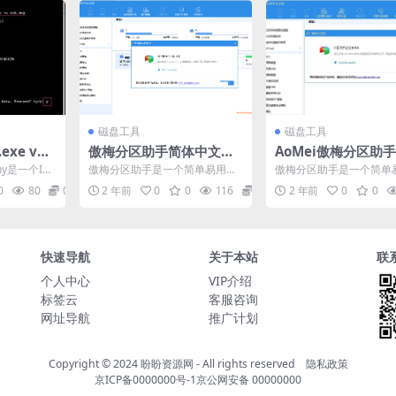
磁盘工具
磁盘工具
exe v0.
傲梅分区助手简体中文绿
AoMei傲梅分区助手 8
工具（容易
色版-8.5企业版-傲梅分区
0 简体中文企业版绿
phy是一个IM
傲梅分区助手是一个简单易用且
傲梅分区助手是一个简单
助手企业版
盘绝对写。
免费的磁盘分区管理软件，在它
免费的磁盘分区管理软件
0
80
0
2 年前
0
0
116
0
2 年前
0
0
的帮助下，您可以无损数据...
的帮助下，您可以无损数据.
快速导航
关于本站
联
个人中心
VIP介绍
标签云
客服咨询
网址导航
推广计划
Copyright © 2024
盼盼资源网
- All rights reserved
隐私政策
京ICP备0000000号-1
京公网安备 00000000