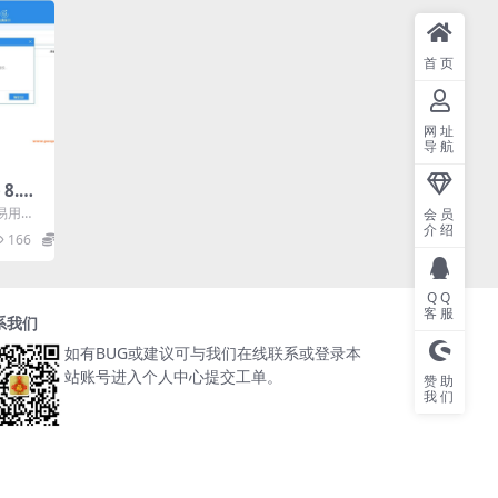
首页
网址
导航
.6.
色版
易用且
会员
介绍
，在它
166
0
..
QQ
客服
系我们
如有BUG或建议可与我们在线联系或登录本
站账号进入个人中心提交工单。
赞助
我们