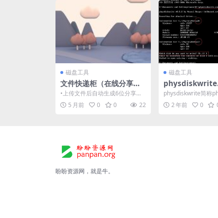
磁盘工具
磁盘工具
文件快递柜（在线分享文
physdiskwrite.
件）
5.3 IMG写盘
•上传文件后自动生成6位分享码
physdiskwrite简称
误删电脑硬盘）
和分享链接 •文件默认保留24小
G写盘工具，用于硬
5 月前
0
0
22
2 年前
0
时，超期自动删除 ...
可以...
盼盼资源网，就是牛。