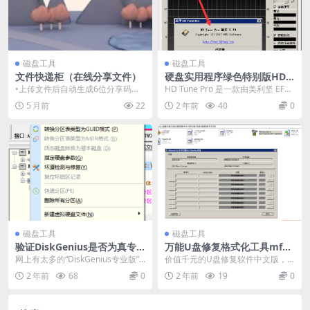
磁盘工具
磁盘工具
文件快递柜（在线分享文件）
硬盘实用程序绿色特别版HD T
une Pro 5.70硬盘检测工具
•上传文件后自动生成6位分享码和
HD Tune Pro 是一款由美利坚 EFD
分享链接 •文件默认保留24小时，
软件科技公司精心设计与开发的极
5 月前
22
2 年前
40
0
超期自动删除 ...
为...
磁盘工具
磁盘工具
验证DiskGenius是否为真专
万能U盘修复格式化工具mfor
业版
mat V1.0
网上有太多的“DiskGenius专业版”
价值千元的U盘修复软件中文版，
字样，然而其功能只是免费版的功
我用了几年了，最不错的工具。 U
2 年前
68
0
2 年前
19
0
能。 这...
盘修复工具。 当你...