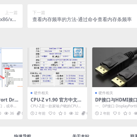
上一篇
下一篇
x86/x64
查看内存频率的方法-通过命令查看内存条频率
调试工具)
硬件相关
硬件相关
Port Driv
CPU-Z v1.90 官方中文版-
DP接口与HDMI接
虚拟串口软件
硬件检测工具
什么优势？哪个更好
口，或串口
CPU-Z是一款家喻户晓的CPU检
一、DP接口 DisplayPor
个工具来添
测软件，是检测CPU使用程度最
P，与目前主流的HDMI
0
36
0
2 年前
0
0
32
0
2 年前
0
0
..
高的一款软件，除...
于数字...
快速导航
关于本站
联