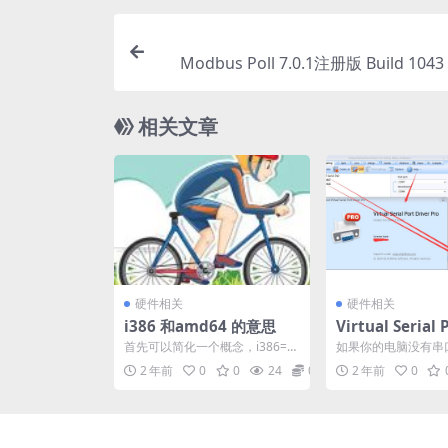
Modbus Poll 7.0.1注册版 Build 1043 
(开发
相关文章
硬件相关
硬件相关
i386 和amd64 的意思
Virtual Serial 
er Pro 9.0-
首先可以简化一个概念，i386=In
如果你的电脑没有串
tel 80386。 其实i386通常被用
不够用，可以使用这
2 年前
0
0
24
0
2 年前
0
来...
加任何的端口号。 Vir.