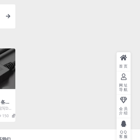
首页
网址
导航
口各有
？
t缩写D
会员
介绍
接口均属
150
0
QQ
客服
系我们