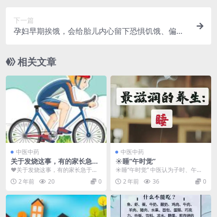
下一篇
孕妇早期挨饿，会给胎儿内心留下恐惧饥饿、偏于
过食的心理倾向
相关文章
中医中药
中医中药
关于发烧这事，有的家长急于
☀️睡“午时觉”
退烧，各种药物一起上
❤关于发烧这事，有的家长急于退
☀️睡“午时觉” 中医认为子时、午时
烧，各种药物一起上，岂不知给孩
都是阴阳交替之时，也是人体经气”
2 年前
20
0
2 年前
36
0
子留下的隐患远远大于...
合阴”与”合...