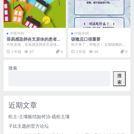
中医中药
中医中药
容易感染肺炎支原体的患者大
咳嗽忌口很重要
多数都是脾虚有湿
中医发现，容易感染肺炎支原体的
秋天来了，早晚凉！ 近期咳嗽的孩
患者大多数都是脾虚有湿，因为肺
子增多 如果， 咳嗽期间家长 没有
2 年前
87
0
2 年前
66
0
炎支原体这个病原体很...
给孩子忌口，即...
搜索
搜
索
近期文章
松土-土壤板结如何治-疏松土壤
子比主题的官方论坛