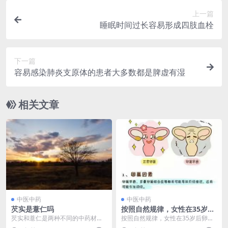
上一篇
睡眠时间过长容易形成四肢血栓
下一篇
容易感染肺炎支原体的患者大多数都是脾虚有湿
相关文章
中医中药
中医中药
芡实是薏仁吗
按照自然规律，女性在35岁后
卵巢功能开始下降，平均绝经
芡实和薏仁是两种不同的中药材，
按照自然规律，女性在35岁后卵巢
年龄49岁
其中芡实属于收涩类药物，而薏仁
功能开始下降，平均绝经年龄49