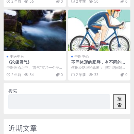
2 年前
56
0
2 年前
50
0
则为利水渗湿药。 芡...
岁。 近年来，卵巢...
中医中药
中医中药
《论保胃气》
不同体形的肥胖，有不同的原
因
中医理论之中，“胃气”实乃一个至关
依据经络理论诊断： 胆功能问题：
重要的概念。胃气之强弱与盛衰，
会出现大腿外侧较胖或萝卜腿。 脾
2 年前
84
0
2 年前
33
0
径直关联着人体的...
脏能力低下：全身...
搜索
搜
索
近期文章