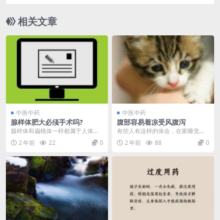
相关文章
中医中药
中医中药
腺样体肥大必须手术吗?
腹部容易着凉受风腹泻
腺样体和扁桃体一样都属于人体的
有些人有这样的体会，在家睡觉的
免疫器官，其在咽喉的最上方，即
时候盖着被子了，窗户就一条缝，
2 年前
22
0
2 年前
88
0
舌根上方、鼻后方。正...
或者没开窗户，卧室的...