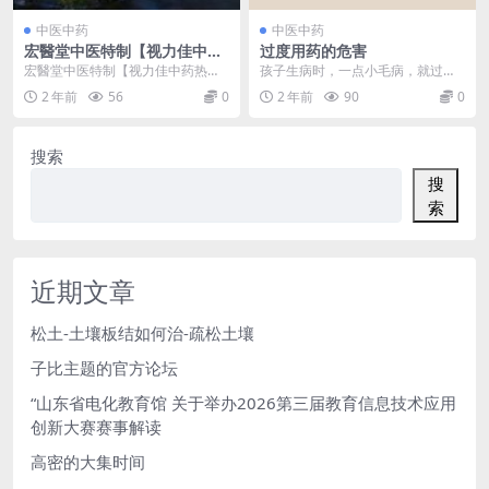
中医中药
中医中药
宏醫堂中医特制【视力佳中药
过度用药的危害
热敷包】
宏醫堂中医特制【视力佳中药热敷
孩子生病时，一点小毛病，就过度
包】建议使用的期限是3个月（一个
用药，特别是滥用抗生素，导致孩
2 年前
56
0
2 年前
90
0
疗程），这样的话能...
子脾阳受伤，让身体陷...
搜索
搜
索
近期文章
松土-土壤板结如何治-疏松土壤
子比主题的官方论坛
“山东省电化教育馆 关于举办2026第三届教育信息技术应用
创新大赛赛事解读
高密的大集时间