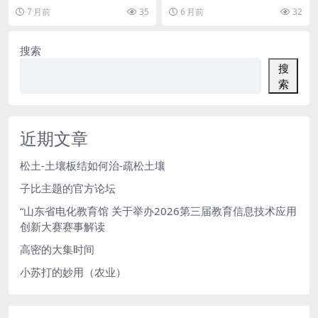
分离，提供高质量的纯人声和纯伴
节目列表
7 月前
35
6 月前
32
奏音轨，是一些自媒体...
搜索
搜
索
近期文章
松土-土壤板结如何治-疏松土壤
子比主题的官方论坛
“山东省电化教育馆 关于举办2026第三届教育信息技术应用
创新大赛赛事解读
高密的大集时间
小苏打的妙用（农业）