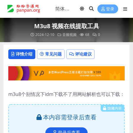
登录
M3u8 视频在线提取工具
2024-12-10
音频视频
68
0
详情介绍
常见问题
评论建议
m3u8个别情况下idm下载不了用网站解析也可以下载：
隐藏内容
本内容需登录后查看
登录后查看