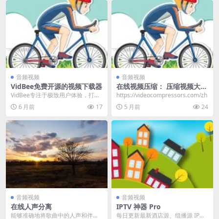
音频视频
音频视频
VidBee免费开源的视频下载器
在线视频压缩： 压缩视频大
小，无需上传
VidBee专注于极致用户体验，打造
https://videocompressors.com/zh
人类与 AI 都喜爱的工具。以 工业
6 月前
17
5 月前
24
级核心 ...
音频视频
音频视频
在线人声分离
IPTV 神器 Pro
能够准确地将歌曲中的人声和伴奏
每日更新最新酒店源、组播源 IP、