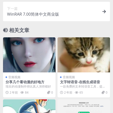
下一篇
WinRAR 7.00简体中文商业版
相关文章
音频视频
音频视频
分享几个看动漫的好地方
文字转语音-在线生成语音
现在的动漫制作得比真人演得都好
一款免费的文本转语音工具，提供
语音合成服务，支持多种语言，包
2 年前
84
0
2 年前
65
0
括中文、英语、日语、...