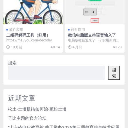
软件应用
软件应用
二维码解码工具（好用）
微信电脑版支持语音输入了
https://ma3you.com/decode/
电脑版微信迎来了一个实用新功
能：语音输入！ 用户升级至最新版
10 月前
14
4 月前
23
电脑端微信（4.1....
搜索
搜
索
近期文章
松土-土壤板结如何治-疏松土壤
子比主题的官方论坛
“山东省电化教育馆 关于举办2026第三届教育信息技术应用