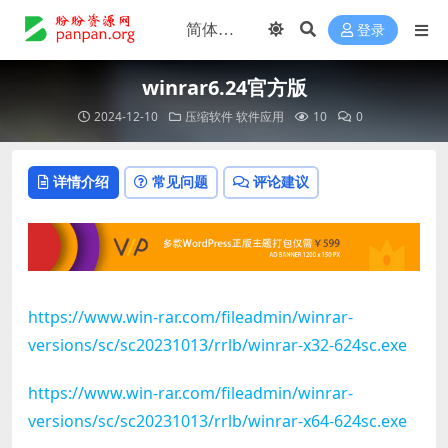
登录
winrar6.24官方版
2024-12-10
压缩软件
软件应用
10
0
详情介绍
常见问题
评论建议
https://www.win-rar.com/fileadmin/winrar-
versions/sc/sc20231013/rrlb/winrar-x32-624sc.exe
https://www.win-rar.com/fileadmin/winrar-
versions/sc/sc20231013/rrlb/winrar-x64-624sc.exe