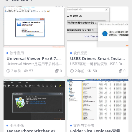
软件应用
软件应用
Universal Viewer Pro 6.7.2.
USB3 Drivers Smart Install
0注册版-高级文件查看器
2.0.6.9(添加Intel八代Win7 U
Universal Viewer是适用于多种格
USB3驱动一键智能安装 USB3 Driv
SB3驱动)精简修改版
式的高级文件查看器。 支持的文件
ers Smart Install ...
2 年前
57
0
2 年前
50
0
格...
图形图像
文件与文件夹
Teorex PhotoStitcher v2.0
Folder Size Explorer-查看文