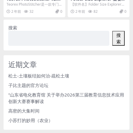
绿色汉化注册版-制作全景图的
件夹大小软件
Teorex PhotoStitcher是一款专门用
【软件名】Folder Size Explorer
软件
来制作全景图的软件。 Pho...
【介 绍】这是一款免费文...
2 年前
32
0
2 年前
82
0
搜索
搜
索
近期文章
松土-土壤板结如何治-疏松土壤
子比主题的官方论坛
“山东省电化教育馆 关于举办2026第三届教育信息技术应用
创新大赛赛事解读
高密的大集时间
小苏打的妙用（农业）