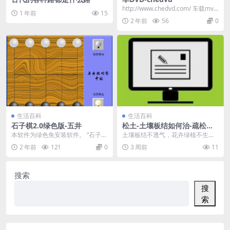
http://www.chedvd.com/ 车载mv
1 年前
15
打包下载,高清MP4_AV...
2 年前
56
0
生活百科
生活百科
石子棋2.0绿色版-五井
松土-土壤板结如何治-疏松土
壤
本软件为绿色免安装软件。 “石子
土壤板结不透气，花卉绿植不生
棋”游戏是一种两人对弈的小型棋类
长，种啥啥不行，教你一招轻松解
2 年前
121
0
3 周前
11
游戏。 双方棋手...
决： 20毫升的啤酒，...
搜索
搜
索