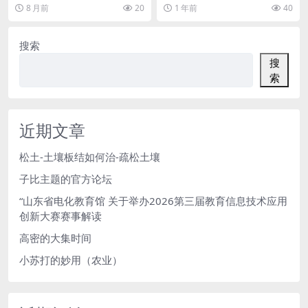
刻的炸裂事件。 就在这两天，一个
8 月前
20
1 年前
40
来自安徽铜陵的...
搜索
搜
索
近期文章
松土-土壤板结如何治-疏松土壤
子比主题的官方论坛
“山东省电化教育馆 关于举办2026第三届教育信息技术应用
创新大赛赛事解读
高密的大集时间
小苏打的妙用（农业）