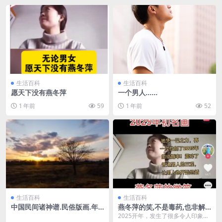
生活百科
生活百科
愿天下没有燕冬萍
一个男人……
1 年前
59
1 年前
52
生活百科
生活百科
中国民间诸神谱.民俗版画.年
燕冬萍的笑,不是毒药,也非解
画.民国时期
药
2025开年，发生了很多令人印象深