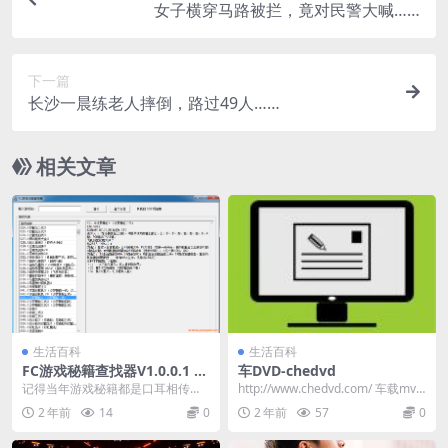
女子横穿马路被拦，竟对民警大喊……
下一篇
长沙一晨练老人摔倒，路过49人……
相关文章
生活百科
生活百科
FC游戏秘籍查找器V1.0.0.1 -F
车DVD-chedvd
C游戏作弊查找器
记得当年游戏秘籍都是口耳相传，
http://www.chedvd.com/ 车载mv
才知道那么一丁点的技巧。 如今这
打包下载,高清MP4_AV...
2 年前
14
0
2 年前
57
0
些秘籍可以任意搜到...