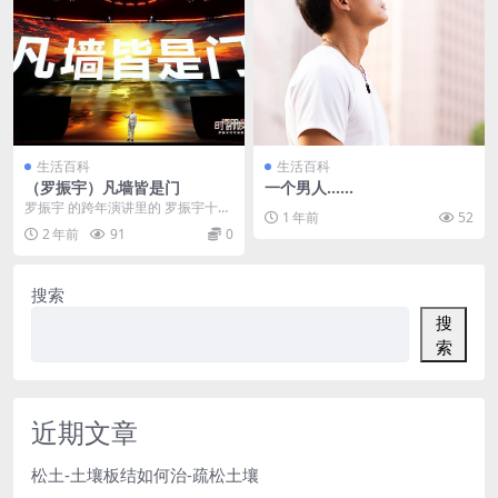
生活百科
生活百科
（罗振宇）凡墙皆是门
一个男人……
罗振宇 的跨年演讲里的 罗振宇十周
1 年前
52
年跨年演讲，叫“来自未来的好消息”
2 年前
91
0
搜索
搜
索
近期文章
松土-土壤板结如何治-疏松土壤