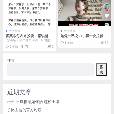
生活百科
生活百科
霍英东每次来投资，据说都要
她凭一己之力，再一次拉低了
看看画在不在，还在就放
2025年的结婚率
罗振宇十周年跨年演讲，叫“来自
1 年前
30
心……
未来的好消息”。 在台上，他努力说
2 年前
73
0
了...
搜索
搜
索
近期文章
松土-土壤板结如何治-疏松土壤
子比主题的官方论坛