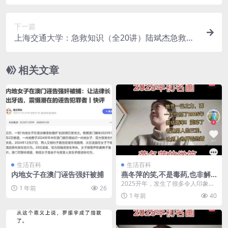
B
下一篇
上海交通大学：急救知识（全20讲）陆斌杰急救知
识
相关文章
生活百科
生活百科
内地女子在澳门诬告强奸被捕
燕冬萍的笑,不是毒药,也非解
药
2025开年，发生了很多令人印象深
1 年前
26
刻的炸裂事件。 就在这两天，一个
1 年前
40
来自安徽铜陵的...