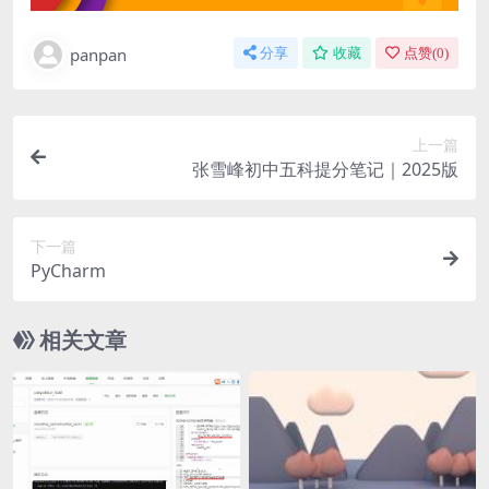
panpan
分享
收藏
点赞(
0
)
上一篇
张雪峰初中五科提分笔记｜2025版
下一篇
PyCharm
相关文章