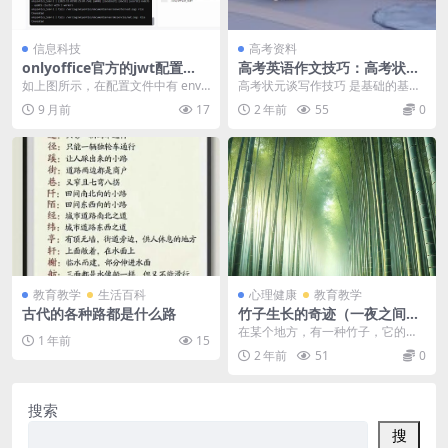
信息科技
高考资料
onlyoffice官方的jwt配置
高考英语作文技巧：高考状元
（启用jwt的方法）
谈写作技巧
如上图所示，在配置文件中有 envir
高考状元谈写作技巧 是基础的基
onment: - JWT_SECRET=...
础，不可偷懒。句型和词组要做到
9 月前
17
2 年前
55
0
灵活运用，不仅翻译会...
教育教学
生活百科
心理健康
教育教学
古代的各种路都是什么路
竹子生长的奇迹（一夜之间几
十米）
在某个地方，有一种竹子，它的生
1 年前
15
长方式与其他植物大相径庭。在种
2 年前
51
0
下竹子种子后的前几年...
搜索
搜