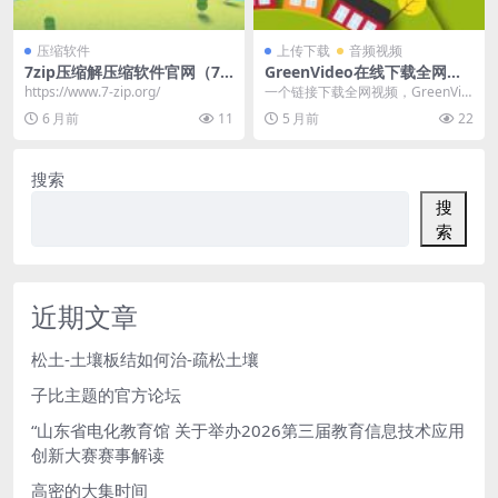
压缩软件
上传下载
音频视频
7zip压缩解压缩软件官网（7-z
GreenVideo在线下载全网视
ip）
频
https://www.7-zip.org/
一个链接下载全网视频，GreenVid
eo这个网站支持40+平台完全免费
6 月前
11
5 月前
22
粘贴链...
搜索
搜
索
近期文章
松土-土壤板结如何治-疏松土壤
子比主题的官方论坛
“山东省电化教育馆 关于举办2026第三届教育信息技术应用
创新大赛赛事解读
高密的大集时间