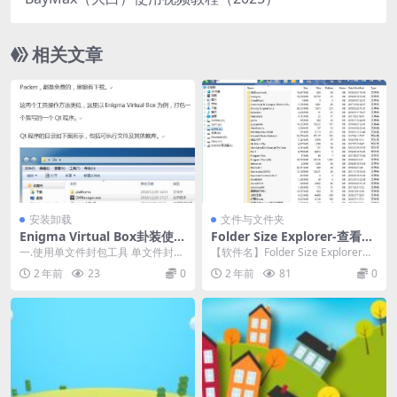
相关文章
安装卸载
文件与文件夹
Enigma Virtual Box卦装使用
Folder Size Explorer-查看文
教程
件夹大小软件
一.使用单文件封包工具 单文件封包
【软件名】Folder Size Explorer
工具，顾名思义就是将可执行文件
【介 绍】这是一款免费文...
2 年前
23
0
2 年前
81
0
及其相关依赖打包...