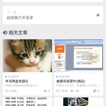
下一篇
超级脑力开发课
相关文章
生活百科
生活百科
夸克网盘资源社
健康讲座课件(精品)
https://www.kuakezy.cc/
中国人口13亿，亚健康人口10亿，
主要集中于都市 白领和工薪阶层，
8 月前
9
2 年前
109
0.1
占总人口的70...