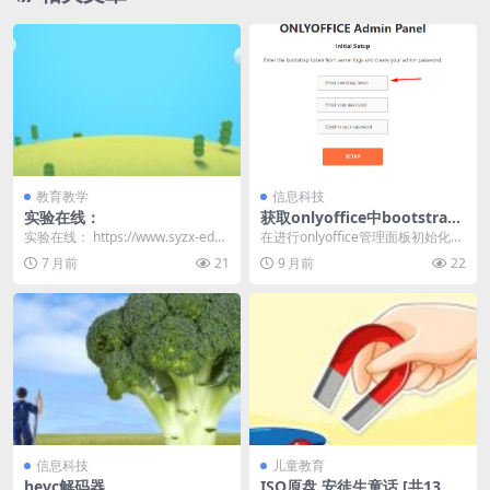
教育教学
信息科技
实验在线：
获取onlyoffice中bootstrap
token的方法
实验在线： https://www.syzx-edu.
在进行onlyoffice管理面板初始化的
com/ziyuan
时候，需要用到bootstrap to...
7 月前
21
9 月前
22
信息科技
儿童教育
hevc解码器
ISO原盘 安徒生童话 [共13碟]