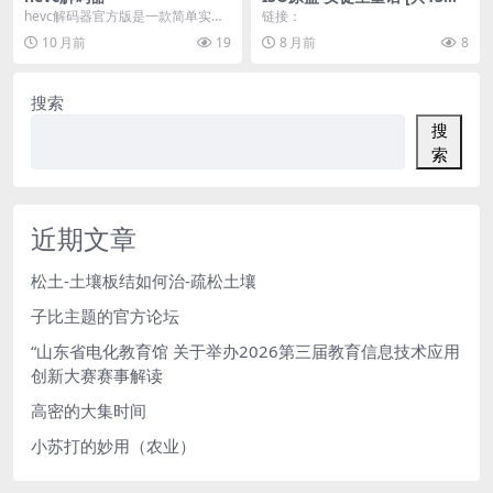
经典DVD合集 46.3GB
hevc解码器官方版是一款简单实用
链接：
的hevc编码分析工具。 hevc解码器
10 月前
19
8 月前
8
能够帮...
搜索
搜
索
近期文章
松土-土壤板结如何治-疏松土壤
子比主题的官方论坛
“山东省电化教育馆 关于举办2026第三届教育信息技术应用
创新大赛赛事解读
高密的大集时间
小苏打的妙用（农业）