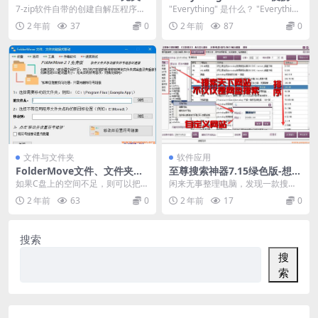
汉化版-自解压文件创建工具
（X64+X86）-最好用的文件
7-zip软件自带的创建自解压程序的
"Everything" 是什么？ "Everythin
快速搜索软件
功能比较简单，7-ZIP SFX Maker...
g" 是 Windows...
2 年前
37
0
2 年前
87
0
文件与文件夹
软件应用
FolderMove文件、文件夹链
至尊搜索神器7.15绿色版-想搜
接式移动v2.1 / 解决C盘空间
什么就搜什么
如果C盘上的空间不足，则可以把已
闲来无事整理电脑，发现一款搜索
不足
安装程序移动到其他文件夹或磁
神器，小说、音乐、电影、、、想
2 年前
63
0
2 年前
17
0
盘，而且无需重新安装...
搜什么就搜什么 声明...
搜索
搜
索