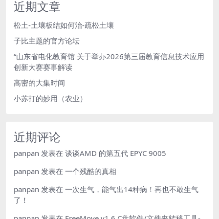
近期文章
松土-土壤板结如何治-疏松土壤
子比主题的官方论坛
“山东省电化教育馆 关于举办2026第三届教育信息技术应用
创新大赛赛事解读
高密的大集时间
小苏打的妙用（农业）
近期评论
panpan
发表在
谈谈AMD 的第五代 EPYC 9005
panpan
发表在
一个残酷的真相
panpan
发表在
一次生气，能气出14种病！再也不敢生气
了！
panpan
发表在
FreeMove v1.6 C盘软件/文件夹转移工具-