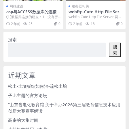
网站建设
服务器相关
asp与ACCESS数据库的连接及
webftp-Cute Http File Serv
基本操作
er-网页版 CHFS 局域网共享
①数据库连接的建立： Ⅰ、没有密
webftp-Cute Http File Server-网页
工具-HTTP协议的文件共享服
码的数据 < % set cn=serve...
版 CHFS 局域...
2 年前
25
0
2 年前
18
0
务器
搜索
搜
索
近期文章
松土-土壤板结如何治-疏松土壤
子比主题的官方论坛
“山东省电化教育馆 关于举办2026第三届教育信息技术应用
创新大赛赛事解读
高密的大集时间