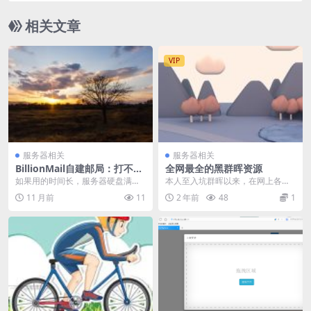
相关文章
VIP
服务器相关
服务器相关
BillionMail自建邮局：打不
全网最全的黑群晖资源
开？清理垃圾数据
如果用的时间长，服务器硬盘满
本人至入坑群晖以来，在网上各种
了，主要是日志文件太多导致的，
搜教程，搜资源，后来发现大神归
11 月前
11
2 年前
48
1
连上ssh后，输入下面...
纳了各种关于黑群晖的...