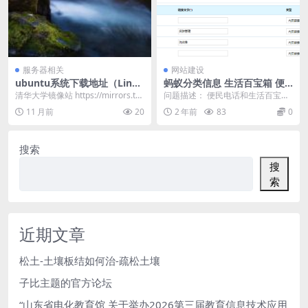
服务器相关
网站建设
ubuntu系统下载地址（Linux
蚂蚁分类信息 生活百宝箱 便
下载）
民电话
清华大学镜像站 https://mirrors.tu
问题描述： 便民电话和生活百宝箱
na.tsinghua.ed...
添加内容会出现空白的也删不了 添
11 月前
20
2 年前
83
0
加电话 或者链接...
搜索
搜
索
近期文章
松土-土壤板结如何治-疏松土壤
子比主题的官方论坛
“山东省电化教育馆 关于举办2026第三届教育信息技术应用