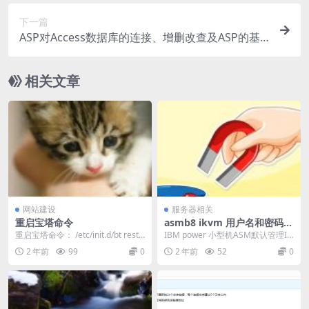
下一篇
ASP对Access数据库的连接、增删改查及ASP的基
本语法
相关文章
网站建设
服务器相关
重启宝塔命令
asmb8 ikvm 用户名和密码-A
SM默认管理IP及用户名和密
重启宝塔命令： /etc/init.d/bt resta
IBM power 小型机ASM默认管理IP
码
rt
及用户名和密码 HMC...
2 年前
99
0
2 年前
52
0