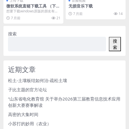
上传下载
音频视频
微软系统直链下载工具 （下载
无损音乐下载
微软原版系统）
想要下载windows原版的朋友有福
7 月前
14
了： 该工具可以用来下载原版 wind
7 月前
21
ows...
搜索
搜
索
近期文章
松土-土壤板结如何治-疏松土壤
子比主题的官方论坛
“山东省电化教育馆 关于举办2026第三届教育信息技术应用
创新大赛赛事解读
高密的大集时间
小苏打的妙用（农业）