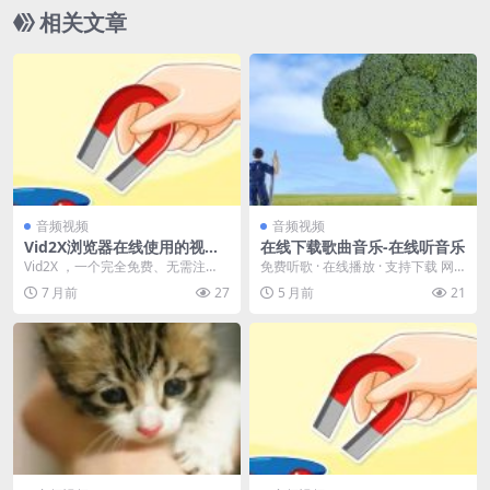
相关文章
音频视频
音频视频
Vid2X浏览器在线使用的视频
在线下载歌曲音乐-在线听音乐
转文字工具
Vid2X ，一个完全免费、无需注
免费听歌 · 在线播放 · 支持下载 网
册、浏览器在线使用的视频转文字
站特色： 免费在线听歌 支持音乐下
7 月前
27
5 月前
21
工具 把视频拖进...
载 聚...