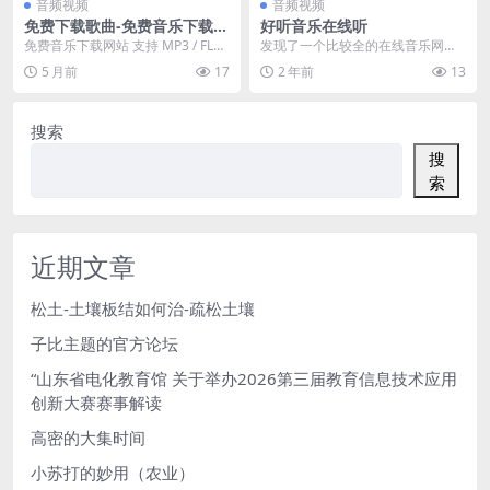
音频视频
音频视频
免费下载歌曲-免费音乐下载网
好听音乐在线听
站 支持 MP3 / FLAC 无损音
免费音乐下载网站 支持 MP3 / FLA
发现了一个比较全的在线音乐网址
乐
C 无损音乐 网站介绍： 一个在线音
https://yesplaymusic.bye...
5 月前
17
2 年前
13
乐...
搜索
搜
索
近期文章
松土-土壤板结如何治-疏松土壤
子比主题的官方论坛
“山东省电化教育馆 关于举办2026第三届教育信息技术应用
创新大赛赛事解读
高密的大集时间
小苏打的妙用（农业）