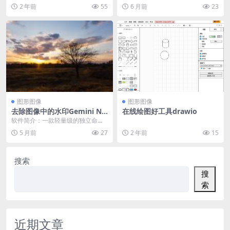
具，很精美哦，有很多现成的模板
dflare Pages 与 Imgur ...
2 年前
55
6 月前
23
可用 https:...
图形图像
图形图像
去除图像中的水印Gemini Na
在线绘图好工具drawio
no Banana / Pro【Gemini
软件简介：一款轻量级的独立命令
Watermark Tool】
行工具，通过数学精确的反向 alph
5 月前
27
2 年前
15
a 混合技术去...
搜索
搜
索
近期文章