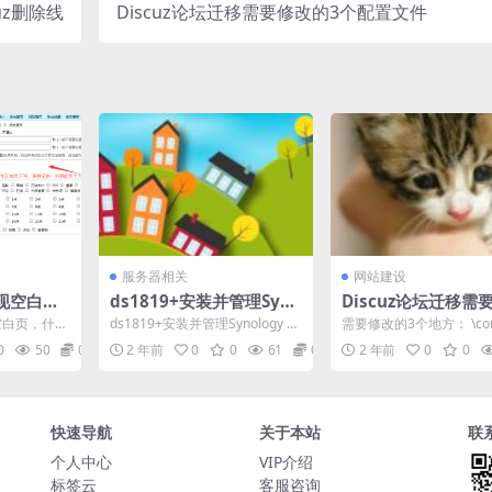
uz删除线
Discuz论坛迁移需要修改的3个配置文件
服务器相关
网站建设
现空白页
ds1819+安装并管理Syno
Discuz论坛迁移需
logy DiskStation工具-S
的3个配置文件
空白页，什么
ds1819+安装并管理Synology Di
需要修改的3个地方： \conf
ynology Assistant- Syn
和解决方法
skStation工具-Synol...
nfig_global.php \co...
0
50
0
2 年前
0
0
61
0
2 年前
0
0
ology NAS管理工具
快速导航
关于本站
联
个人中心
VIP介绍
标签云
客服咨询