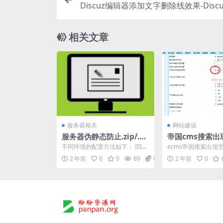
Discuz编辑器添加文字删除线效果-Disc
相关文章
服务器相关
网站建设
服务器伪静态防止.zip/.ra
帝国cms搜索出
r格式文件被下载
的解决方法
不同环境的配置方法如下： IIS
ecms帝国搜索出现
环境 web.config文件在根目录
提示都没有，的原因
2 年前
0
0
69
0
2 年前
0
（do...
1）系统设置--》...