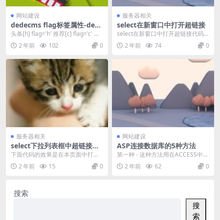
网站建设
服务器相关
dedecms flag标签属性-dede
select在新窗口中打开超链接
flag属性
头条[h] flag='h' 推荐[c] flag='c' 幻
select在新窗口中打开超链接代码 <
灯[f] flag...
html> <head...
2 年前
102
0
2 年前
74
0
服务器相关
网站建设
select下拉列表框中超链接跳
ASP连接数据库的5种方法
转的代码
下面代码的效果是在本页面中打开
第一种 - 这种方法用在ACCESS中最
链接 <SCRIPT language=Ja...
多 strconn = "DRIVER=...
2 年前
15
0
2 年前
62
0
搜索
搜
索